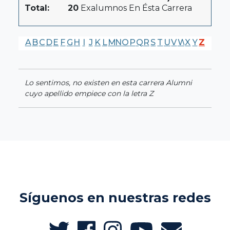
Total:
20
Exalumnos En Ésta Carrera
A
B
C
D
E
F
G
H
I
J
K
L
M
N
O
P
Q
R
S
T
U
V
W
X
Y
Z
Lo sentimos, no existen en esta carrera Alumni
cuyo apellido empiece con la letra Z
Síguenos en nuestras redes