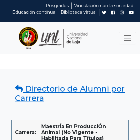
Posgrados
Vinculación con la sociedad
Educación contínua
Biblioteca virtual
Directorio de Alumni por
Carrera
MaestrÍa En ProducciÓn
Carrera:
Animal (No Vigente -
Habilitada Para Títulos)