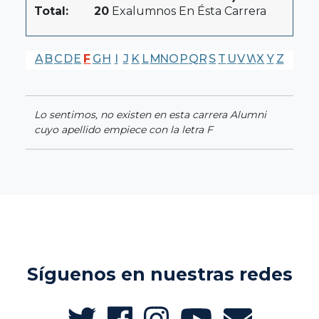
Total:
20
Exalumnos En Ésta Carrera
A
B
C
D
E
F
G
H
I
J
K
L
M
N
O
P
Q
R
S
T
U
V
W
X
Y
Z
Lo sentimos, no existen en esta carrera Alumni
cuyo apellido empiece con la letra F
Síguenos en nuestras redes