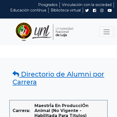
Posgrados
Vinculación con la sociedad
Educación contínua
Biblioteca virtual
Directorio de Alumni por
Carrera
MaestrÍa En ProducciÓn
Carrera:
Animal (No Vigente -
Habilitada Para Títulos)