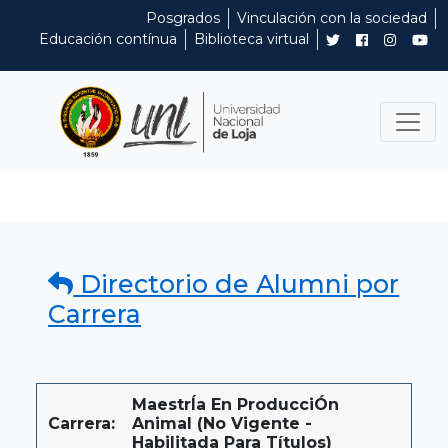
Posgrados
Vinculación con la sociedad
Educación contínua
Biblioteca virtual
Directorio de Alumni por
Carrera
MaestrÍa En ProducciÓn
Carrera:
Animal (No Vigente -
Habilitada Para Títulos)