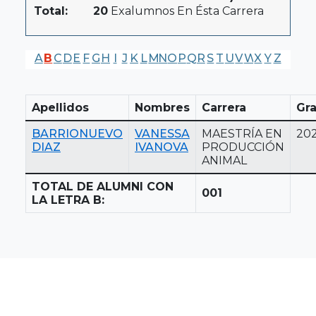
Total:
20
Exalumnos En Ésta Carrera
A
B
C
D
E
F
G
H
I
J
K
L
M
N
O
P
Q
R
S
T
U
V
W
X
Y
Z
Apellidos
Nombres
Carrera
Gr
BARRIONUEVO
VANESSA
MAESTRÍA EN
20
DIAZ
IVANOVA
PRODUCCIÓN
ANIMAL
TOTAL DE ALUMNI CON
001
LA LETRA B: