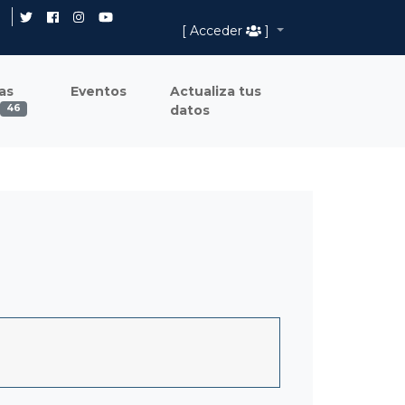
[ Acceder
]
as
Eventos
Actualiza tus
datos
46