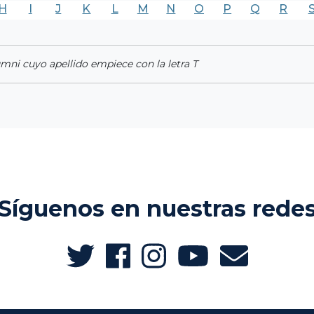
H
I
J
K
L
M
N
O
P
Q
R
umni cuyo apellido empiece con la letra T
Síguenos en nuestras rede