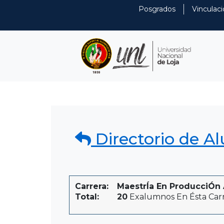
Posgrados
Vinculaci
Directorio de A
Carrera:
MaestrÍa En ProducciÓn A
Total:
20
Exalumnos En Ésta Car