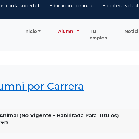
ón con la sociedad
Educación contínua
Biblioteca virtual
Inicio
Alumni
Tu
Notici
empleo
lumni por Carrera
nimal (No Vigente - Habilitada Para Títulos)
rera