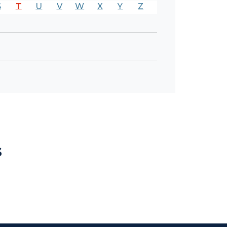
S
T
U
V
W
X
Y
Z
s