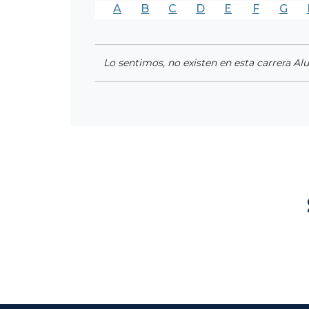
A
B
C
D
E
F
G
Lo sentimos, no existen en esta carrera Al