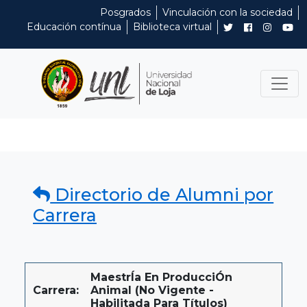
Posgrados
Vinculación con la sociedad
Educación contínua
Biblioteca virtual
Directorio de Alumni por
Carrera
MaestrÍa En ProducciÓn
Carrera:
Animal (No Vigente -
Habilitada Para Títulos)