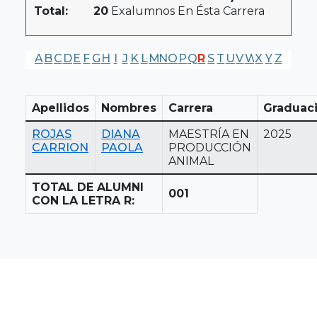
Total:
20
Exalumnos En Ésta Carrera
A
B
C
D
E
F
G
H
I
J
K
L
M
N
O
P
Q
R
S
T
U
V
W
X
Y
Z
Apellidos
Nombres
Carrera
Graduac
ROJAS
DIANA
MAESTRÍA EN
2025
CARRION
PAOLA
PRODUCCIÓN
ANIMAL
TOTAL DE ALUMNI
001
CON LA LETRA R: