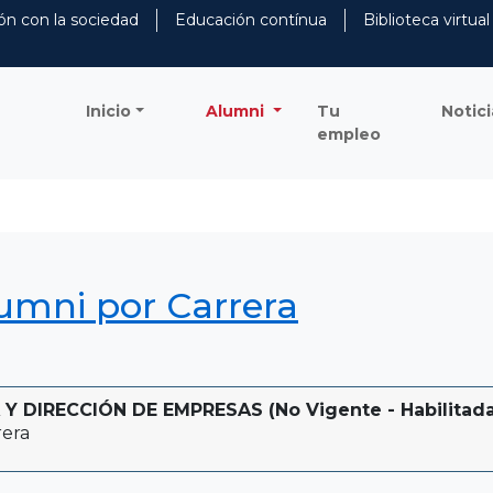
ón con la sociedad
Educación contínua
Biblioteca virtual
Inicio
Alumni
Tu
Notici
empleo
lumni por Carrera
 DIRECCIÓN DE EMPRESAS (No Vigente - Habilitada 
rera