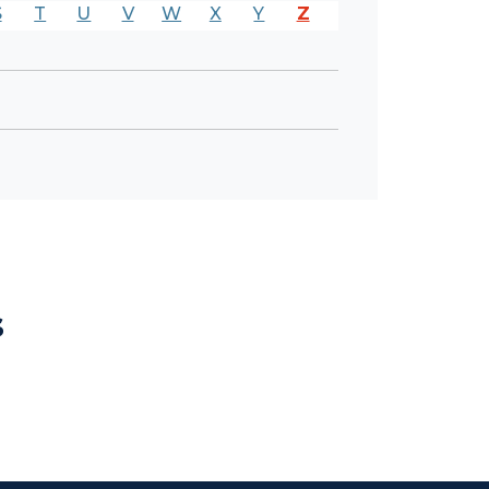
S
T
U
V
W
X
Y
Z
s