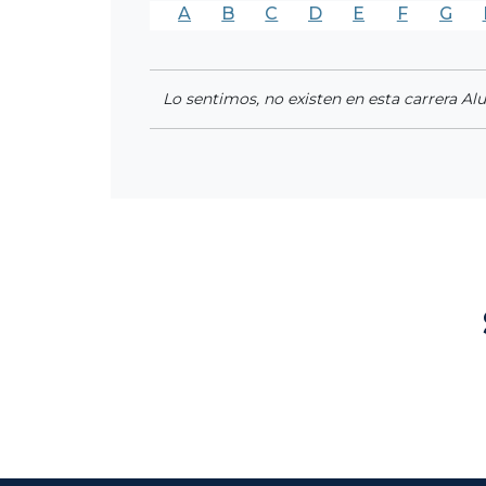
A
B
C
D
E
F
G
Lo sentimos, no existen en esta carrera Al