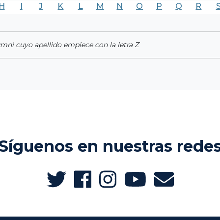
H
I
J
K
L
M
N
O
P
Q
R
umni cuyo apellido empiece con la letra Z
Síguenos en nuestras rede