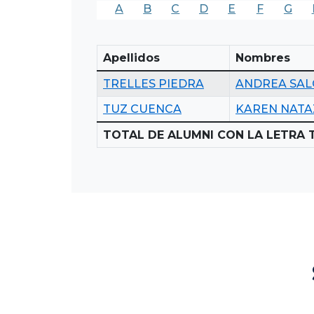
A
B
C
D
E
F
G
Apellidos
Nombres
TRELLES PIEDRA
ANDREA SA
TUZ CUENCA
KAREN NAT
TOTAL DE ALUMNI CON LA LETRA T