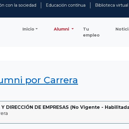
ón con la sociedad
Educación contínua
Biblioteca virtual
Inicio
Alumni
Tu
Notici
empleo
lumni por Carrera
 DIRECCIÓN DE EMPRESAS (No Vigente - Habilitada 
rera