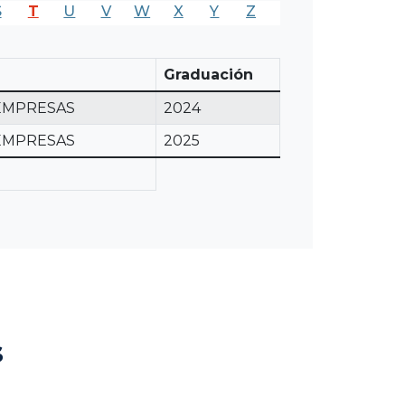
S
T
U
V
W
X
Y
Z
Graduación
 EMPRESAS
2024
 EMPRESAS
2025
s