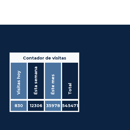
Contador de visitas
Ésta semana
Visitas hoy
Éste mes
Total
830
12306
35978
545471