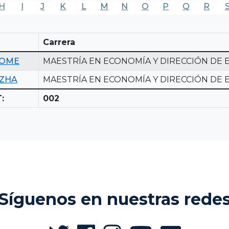
H
I
J
K
L
M
N
O
P
Q
R
Carrera
LOME
MAESTRÍA EN ECONOMÍA Y DIRECCIÓN DE
AZHA
MAESTRÍA EN ECONOMÍA Y DIRECCIÓN DE
:
002
Síguenos en nuestras rede