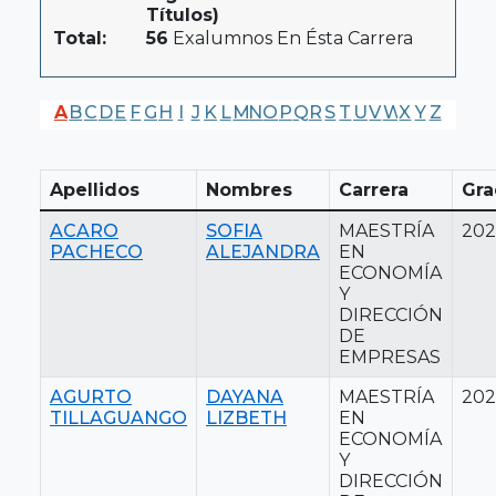
Títulos)
Total:
56
Exalumnos En Ésta Carrera
A
B
C
D
E
F
G
H
I
J
K
L
M
N
O
P
Q
R
S
T
U
V
W
X
Y
Z
Apellidos
Nombres
Carrera
Gra
ACARO
SOFIA
MAESTRÍA
202
PACHECO
ALEJANDRA
EN
ECONOMÍA
Y
DIRECCIÓN
DE
EMPRESAS
AGURTO
DAYANA
MAESTRÍA
202
TILLAGUANGO
LIZBETH
EN
ECONOMÍA
Y
DIRECCIÓN