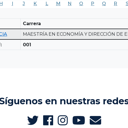
H
I
J
K
L
M
N
O
P
Q
R
Carrera
CIA
MAESTRÍA EN ECONOMÍA Y DIRECCIÓN DE 
:
001
Síguenos en nuestras rede