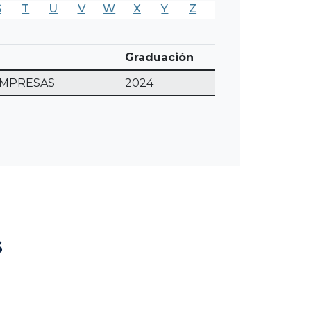
S
T
U
V
W
X
Y
Z
Graduación
EMPRESAS
2024
s