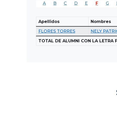
A
B
C
D
E
F
G
Apellidos
Nombres
FLORES TORRES
NELY PATRI
TOTAL DE ALUMNI CON LA LETRA F