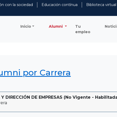
ón con la sociedad
Educación contínua
Biblioteca virtual
Inicio
Alumni
Tu
Notici
empleo
lumni por Carrera
 DIRECCIÓN DE EMPRESAS (No Vigente - Habilitada 
rera