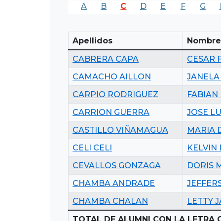
A
B
C
D
E
F
G
Apellidos
Nombre
CABRERA CAPA
CESAR 
CAMACHO AILLON
JANELA
CARPIO RODRIGUEZ
FABIAN
CARRION GUERRA
JOSE LU
CASTILLO VIÑAMAGUA
MARIA 
CELI CELI
KELVIN
CEVALLOS GONZAGA
DORIS 
CHAMBA ANDRADE
JEFFER
CHAMBA CHALAN
LETTY 
TOTAL DE ALUMNI CON LA LETRA C