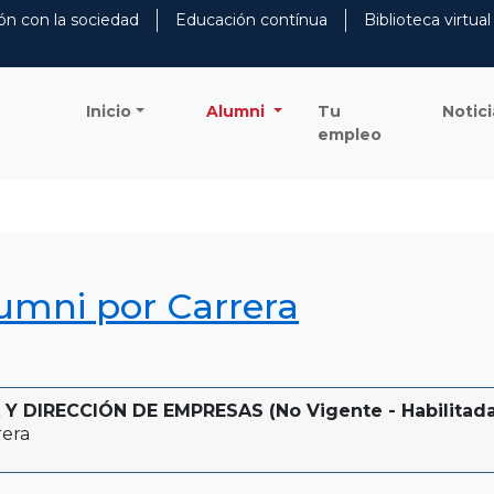
ón con la sociedad
Educación contínua
Biblioteca virtual
Inicio
Alumni
Tu
Notici
empleo
lumni por Carrera
 DIRECCIÓN DE EMPRESAS (No Vigente - Habilitada 
rera