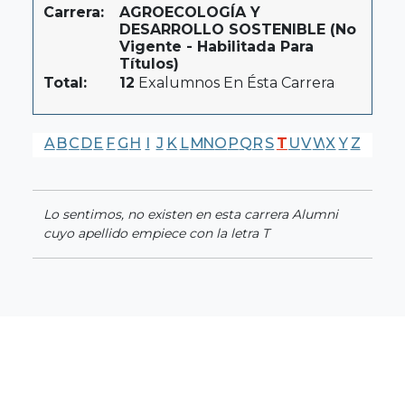
Carrera:
AGROECOLOGÍA Y
DESARROLLO SOSTENIBLE (No
Vigente - Habilitada Para
Títulos)
Total:
12
Exalumnos En Ésta Carrera
A
B
C
D
E
F
G
H
I
J
K
L
M
N
O
P
Q
R
S
T
U
V
W
X
Y
Z
Lo sentimos, no existen en esta carrera Alumni
cuyo apellido empiece con la letra T