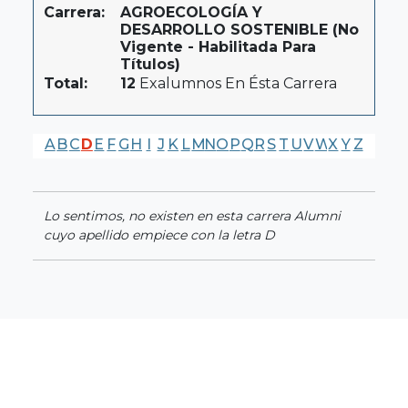
Carrera:
AGROECOLOGÍA Y
DESARROLLO SOSTENIBLE (No
Vigente - Habilitada Para
Títulos)
Total:
12
Exalumnos En Ésta Carrera
A
B
C
D
E
F
G
H
I
J
K
L
M
N
O
P
Q
R
S
T
U
V
W
X
Y
Z
Lo sentimos, no existen en esta carrera Alumni
cuyo apellido empiece con la letra D