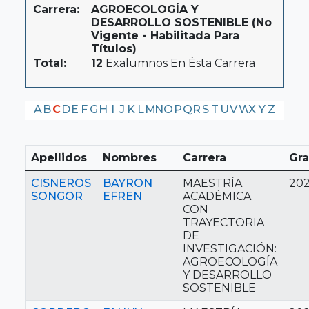
Carrera:
AGROECOLOGÍA Y
DESARROLLO SOSTENIBLE (No
Vigente - Habilitada Para
Títulos)
Total:
12
Exalumnos En Ésta Carrera
A
B
C
D
E
F
G
H
I
J
K
L
M
N
O
P
Q
R
S
T
U
V
W
X
Y
Z
Apellidos
Nombres
Carrera
Gr
CISNEROS
BAYRON
MAESTRÍA
20
SONGOR
EFREN
ACADÉMICA
CON
TRAYECTORIA
DE
INVESTIGACIÓN:
AGROECOLOGÍA
Y DESARROLLO
SOSTENIBLE