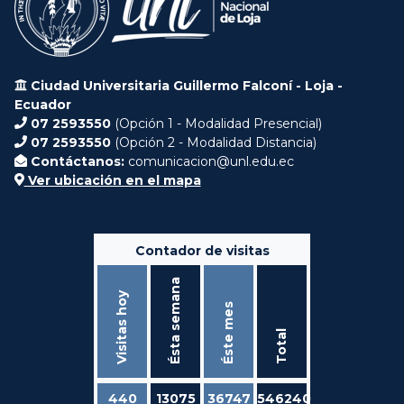
Ciudad Universitaria Guillermo Falconí - Loja -
Ecuador
07 2593550
(Opción 1 - Modalidad Presencial)
07 2593550
(Opción 2 - Modalidad Distancia)
Contáctanos:
comunicacion@unl.edu.ec
Ver ubicación en el mapa
Contador de visitas
Ésta semana
Visitas hoy
Éste mes
Total
440
13075
36747
546240