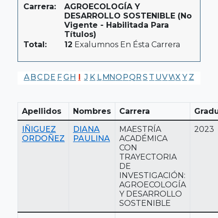
Carrera:
AGROECOLOGÍA Y
DESARROLLO SOSTENIBLE (No
Vigente - Habilitada Para
Títulos)
Total:
12
Exalumnos En Ésta Carrera
A
B
C
D
E
F
G
H
I
J
K
L
M
N
O
P
Q
R
S
T
U
V
W
X
Y
Z
Apellidos
Nombres
Carrera
Grad
IÑIGUEZ
DIANA
MAESTRÍA
2023
ORDOÑEZ
PAULINA
ACADÉMICA
CON
TRAYECTORIA
DE
INVESTIGACIÓN:
AGROECOLOGÍA
Y DESARROLLO
SOSTENIBLE