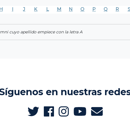
H
I
J
K
L
M
N
O
P
Q
R
umni cuyo apellido empiece con la letra A
Síguenos en nuestras rede