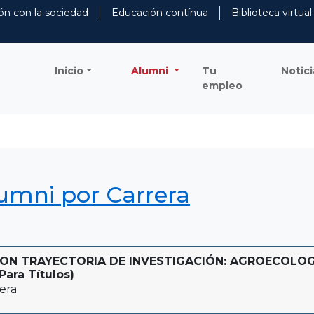
ón con la sociedad
Educación contínua
Biblioteca virtual
Inicio
Alumni
Tu
Notici
empleo
lumni por Carrera
ON TRAYECTORIA DE INVESTIGACIÓN: AGROECOLOG
Para Títulos)
era