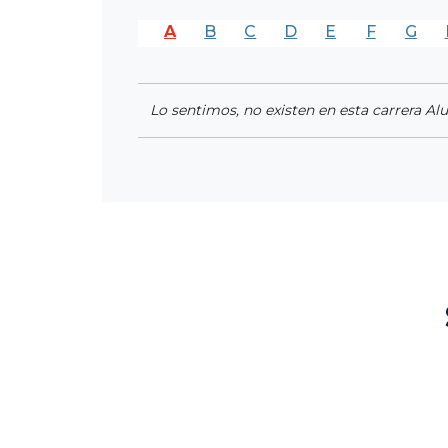
A
B
C
D
E
F
G
Lo sentimos, no existen en esta carrera Al