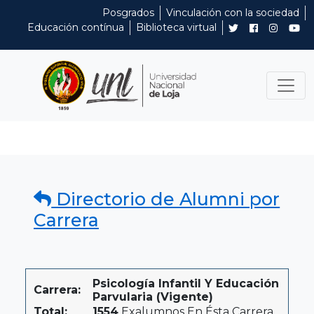
Posgrados
Vinculación con la sociedad
Educación contínua
Biblioteca virtual
Directorio de Alumni por
Carrera
Psicología Infantil Y Educación
Carrera:
Parvularia (Vigente)
Total:
1554
Exalumnos En Ésta Carrera