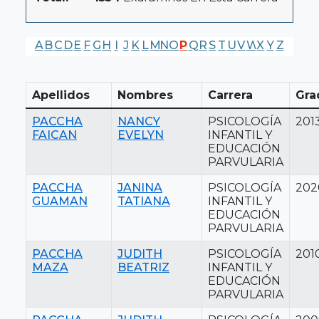
A
B
C
D
E
F
G
H
I
J
K
L
M
N
O
P
Q
R
S
T
U
V
W
X
Y
Z
Apellidos
Nombres
Carrera
Gra
PACCHA
NANCY
PSICOLOGÍA
201
FAICAN
EVELYN
INFANTIL Y
EDUCACIÓN
PARVULARIA
PACCHA
JANINA
PSICOLOGÍA
202
GUAMAN
TATIANA
INFANTIL Y
EDUCACIÓN
PARVULARIA
PACCHA
JUDITH
PSICOLOGÍA
201
MAZA
BEATRIZ
INFANTIL Y
EDUCACIÓN
PARVULARIA