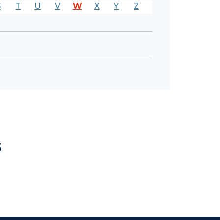
S
T
U
V
W
X
Y
Z
s