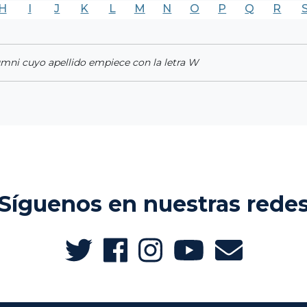
H
I
J
K
L
M
N
O
P
Q
R
umni cuyo apellido empiece con la letra W
Síguenos en nuestras rede