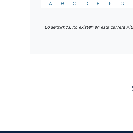
A
B
C
D
E
F
G
Lo sentimos, no existen en esta carrera Al