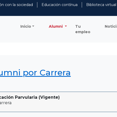
ón con la sociedad
Educación contínua
Biblioteca virtual
Inicio
Alumni
Tu
Notici
empleo
lumni por Carrera
cación Parvularia (Vigente)
rrera