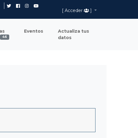
[ Acceder
]
as
Eventos
Actualiza tus
datos
46