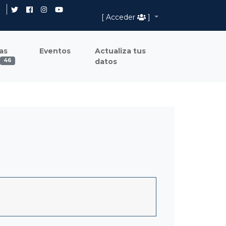
[ Acceder
]
as
Eventos
Actualiza tus
datos
46