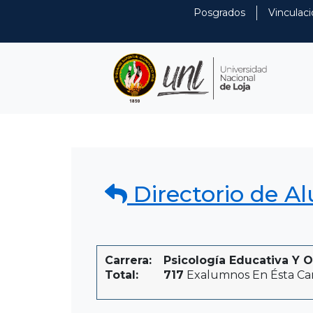
Posgrados
Vinculaci
Directorio de A
Carrera:
Psicología Educativa Y O
Total:
717
Exalumnos En Ésta Ca