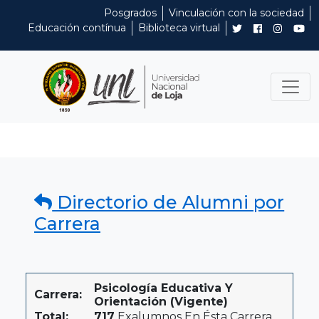
Posgrados
Vinculación con la sociedad
Educación contínua
Biblioteca virtual
Directorio de Alumni por
Carrera
Psicología Educativa Y
Carrera:
Orientación (Vigente)
Total:
717
Exalumnos En Ésta Carrera