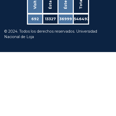
Total
692
13327
36999
546492
© 2024. Todos los derechos reservados. Universidad
Nacional de Loja