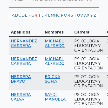
A
B
C
D
E
F
G
H
I
J
K
L
M
N
O
P
Q
R
S
T
U
V
W
X
Y
Z
Apellidos
Nombres
Carrera
HERNANDEZ
MICHAEL
PSICOLOGÍA
CARRERA
ALFREDO
EDUCATIVA Y
ORIENTACIÓN
HERNANDEZ
MICHAEL
PSICOLOGÍA
CARRERA
ALFREDO
EDUCATIVA Y
ORIENTACIÓN
HERRERA
ERICKA
PSICOLOGÍA
BRAVO
SOFIA
EDUCATIVA Y
ORIENTACIÓN
HERRERA
SAYDI
PSICOLOGÍA
CALVA
MANUELA
EDUCATIVA Y
ORIENTACIÓN