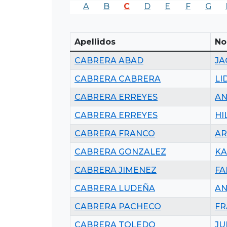
A
B
C
D
E
F
G
Apellidos
No
CABRERA ABAD
JA
CABRERA CABRERA
LI
CABRERA ERREYES
AN
CABRERA ERREYES
HI
CABRERA FRANCO
AR
CABRERA GONZALEZ
KA
CABRERA JIMENEZ
FA
CABRERA LUDEÑA
AN
CABRERA PACHECO
FR
CABRERA TOLEDO
JU