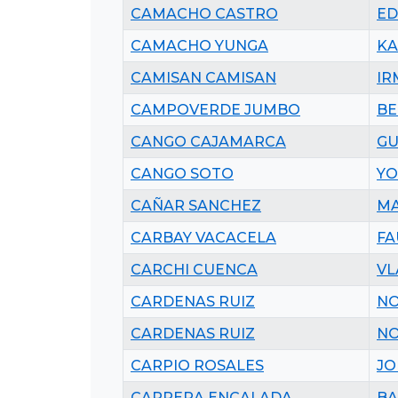
CAMACHO CASTRO
ED
CAMACHO YUNGA
KA
CAMISAN CAMISAN
IR
CAMPOVERDE JUMBO
BE
CANGO CAJAMARCA
GU
CANGO SOTO
YO
CAÑAR SANCHEZ
MA
CARBAY VACACELA
FA
CARCHI CUENCA
VL
CARDENAS RUIZ
NO
CARDENAS RUIZ
NO
CARPIO ROSALES
JO
CARRERA ENCALADA
BA