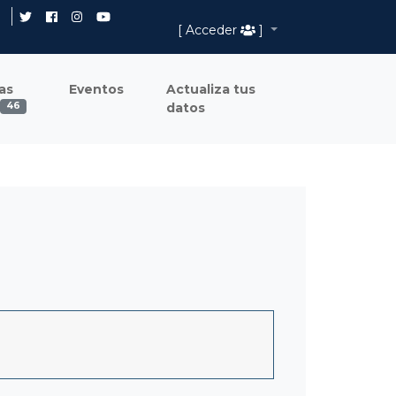
[ Acceder
]
as
Eventos
Actualiza tus
datos
46