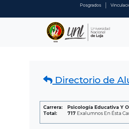
Posgrados
Vinculaci
Directorio de A
Carrera:
Psicología Educativa Y O
Total:
717
Exalumnos En Ésta Ca