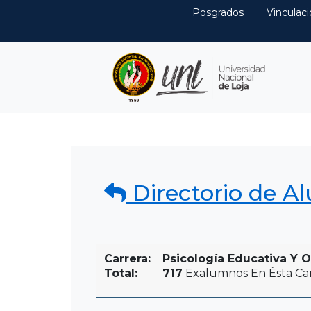
Posgrados
Vinculaci
Directorio de A
Carrera:
Psicología Educativa Y O
Total:
717
Exalumnos En Ésta Ca