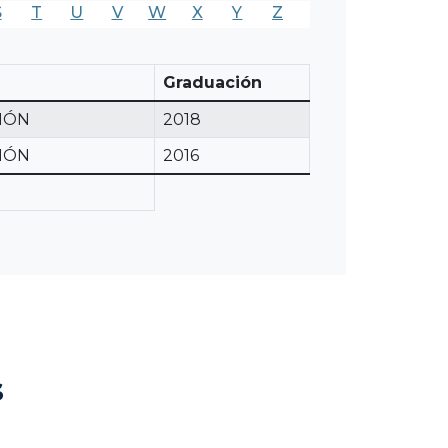
S
T
U
V
W
X
Y
Z
Graduación
CIÓN
2018
CIÓN
2016
s