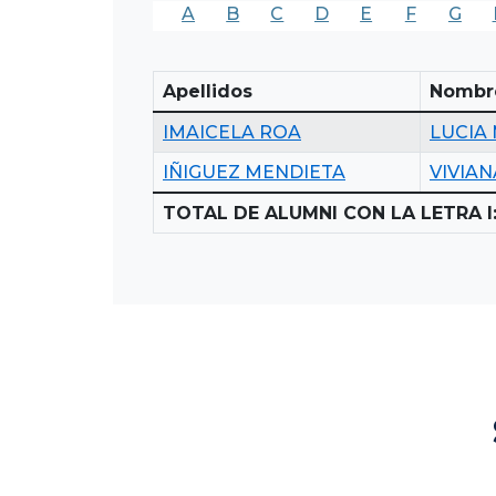
A
B
C
D
E
F
G
Apellidos
Nombr
IMAICELA ROA
LUCIA
IÑIGUEZ MENDIETA
VIVIA
TOTAL DE ALUMNI CON LA LETRA I