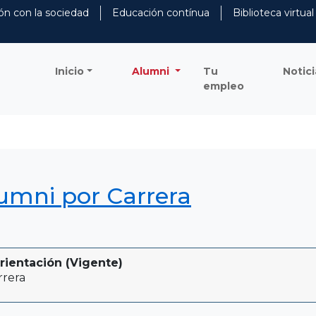
ón con la sociedad
Educación contínua
Biblioteca virtual
Inicio
Alumni
Tu
Notici
empleo
lumni por Carrera
rientación (Vigente)
rrera