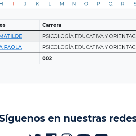
H
I
J
K
L
M
N
O
P
Q
R
es
Carrera
 MATILDE
PSICOLOGÍA EDUCATIVA Y ORIENTA
NA PAOLA
PSICOLOGÍA EDUCATIVA Y ORIENTA
:
002
Síguenos en nuestras rede