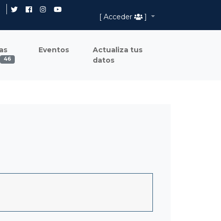
[ Acceder
]
as
Eventos
Actualiza tus
datos
46