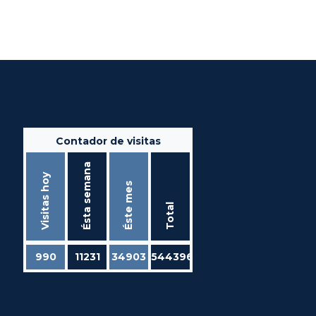
Contador de visitas
Ésta semana
Visitas hoy
Éste mes
Total
990
11231
34903
544396