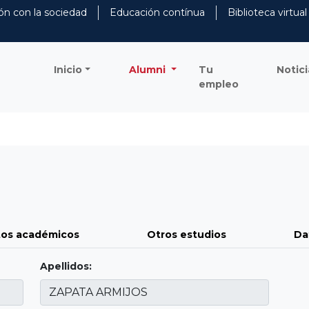
ón con la sociedad
Educación contínua
Biblioteca virtual
Inicio
Alumni
Tu
Notici
empleo
os académicos
Otros estudios
Da
Apellidos: