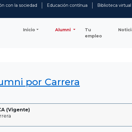
ón con la sociedad
Educación contínua
Biblioteca virtual
Inicio
Alumni
Tu
Notici
empleo
lumni por Carrera
A (Vigente)
rrera