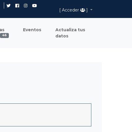
[ Acceder
]
as
Eventos
Actualiza tus
datos
46