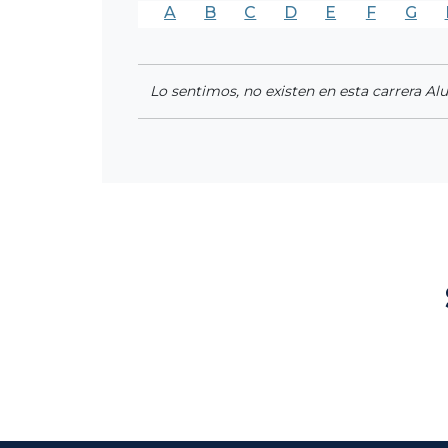
A
B
C
D
E
F
G
Lo sentimos, no existen en esta carrera Al