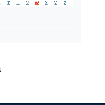
S
T
U
V
W
X
Y
Z
s