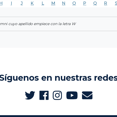
H
I
J
K
L
M
N
O
P
Q
R
umni cuyo apellido empiece con la letra W
Síguenos en nuestras rede