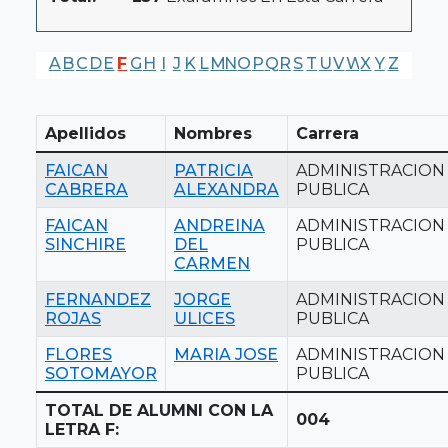
A
B
C
D
E
F
G
H
I
J
K
L
M
N
O
P
Q
R
S
T
U
V
W
X
Y
Z
Apellidos
Nombres
Carrera
FAICAN
PATRICIA
ADMINISTRACION
CABRERA
ALEXANDRA
PUBLICA
FAICAN
ANDREINA
ADMINISTRACION
SINCHIRE
DEL
PUBLICA
CARMEN
FERNANDEZ
JORGE
ADMINISTRACION
ROJAS
ULICES
PUBLICA
FLORES
MARIA JOSE
ADMINISTRACION
SOTOMAYOR
PUBLICA
TOTAL DE ALUMNI CON LA
004
LETRA F: