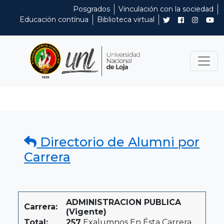
Posgrados
Vinculación con la sociedad
Educación contínua
Biblioteca virtual
Directorio de Alumni por
Carrera
ADMINISTRACION PUBLICA
Carrera:
(Vigente)
Total:
257
Exalumnos En Ésta Carrera