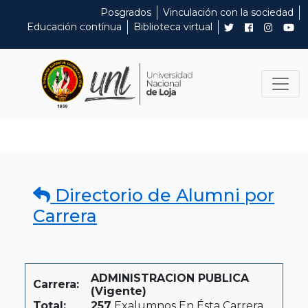
Posgrados
Vinculación con la sociedad
Educación contínua
Biblioteca virtual
Directorio de Alumni por
Carrera
ADMINISTRACION PUBLICA
Carrera:
(Vigente)
Total:
257
Exalumnos En Ésta Carrera