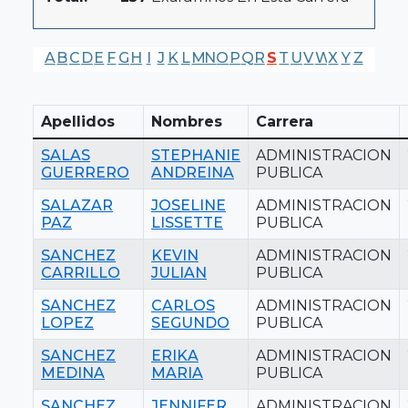
A
B
C
D
E
F
G
H
I
J
K
L
M
N
O
P
Q
R
S
T
U
V
W
X
Y
Z
Apellidos
Nombres
Carrera
SALAS
STEPHANIE
ADMINISTRACION
GUERRERO
ANDREINA
PUBLICA
SALAZAR
JOSELINE
ADMINISTRACION
PAZ
LISSETTE
PUBLICA
SANCHEZ
KEVIN
ADMINISTRACION
CARRILLO
JULIAN
PUBLICA
SANCHEZ
CARLOS
ADMINISTRACION
LOPEZ
SEGUNDO
PUBLICA
SANCHEZ
ERIKA
ADMINISTRACION
MEDINA
MARIA
PUBLICA
SANCHEZ
JENNIFER
ADMINISTRACION