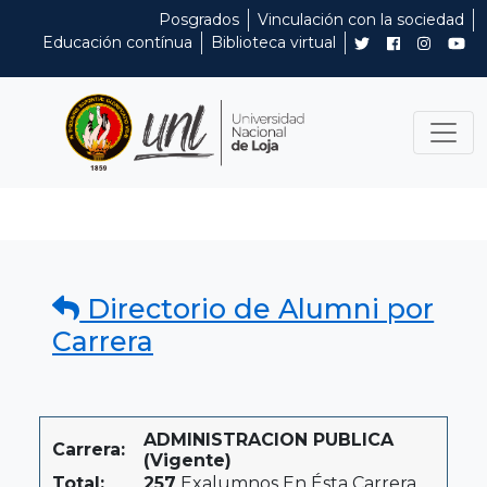
Posgrados
Vinculación con la sociedad
Educación contínua
Biblioteca virtual
Directorio de Alumni por
Carrera
ADMINISTRACION PUBLICA
Carrera:
(Vigente)
Total:
257
Exalumnos En Ésta Carrera