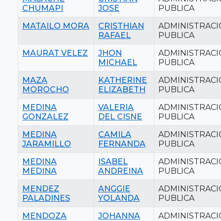
CHUMAPI
JOSE
PUBLICA
MATAILO MORA
CRISTHIAN
ADMINISTRAC
RAFAEL
PUBLICA
MAURAT VELEZ
JHON
ADMINISTRAC
MICHAEL
PUBLICA
MAZA
KATHERINE
ADMINISTRAC
MOROCHO
ELIZABETH
PUBLICA
MEDINA
VALERIA
ADMINISTRAC
GONZALEZ
DEL CISNE
PUBLICA
MEDINA
CAMILA
ADMINISTRAC
JARAMILLO
FERNANDA
PUBLICA
MEDINA
ISABEL
ADMINISTRAC
MEDINA
ANDREINA
PUBLICA
MENDEZ
ANGGIE
ADMINISTRAC
PALADINES
YOLANDA
PUBLICA
MENDOZA
JOHANNA
ADMINISTRAC