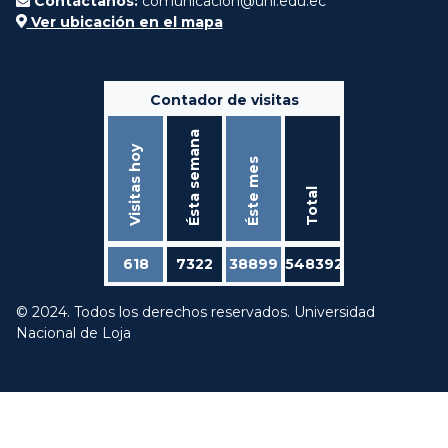
Contáctanos:
comunicacion@unl.edu.ec
Ver ubicación en el mapa
Contador de visitas
Ésta semana
Visitas hoy
Éste mes
Total
618
7322
38899
548392
© 2024. Todos los derechos reservados. Universidad
Nacional de Loja