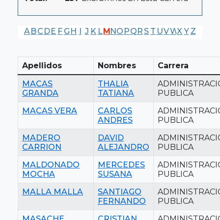
A
B
C
D
E
F
G
H
I
J
K
L
M
N
O
P
Q
R
S
T
U
V
W
X
Y
Z
Apellidos
Nombres
Carrera
MACAS
THALIA
ADMINISTRAC
GRANDA
TATIANA
PUBLICA
MACAS VERA
CARLOS
ADMINISTRAC
ANDRES
PUBLICA
MADERO
DAVID
ADMINISTRAC
CARRION
ALEJANDRO
PUBLICA
MALDONADO
MERCEDES
ADMINISTRAC
MOCHA
SUSANA
PUBLICA
MALLA MALLA
SANTIAGO
ADMINISTRAC
FERNANDO
PUBLICA
MASACHE
CRISTIAN
ADMINISTRAC