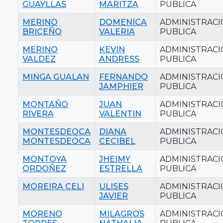
GUAYLLAS
MARITZA
PUBLICA
MERINO
DOMENICA
ADMINISTRAC
BRICEÑO
VALERIA
PUBLICA
MERINO
KEVIN
ADMINISTRAC
VALDEZ
ANDRESS
PUBLICA
MINGA GUALAN
FERNANDO
ADMINISTRAC
JAMPHIER
PUBLICA
MONTAÑO
JUAN
ADMINISTRAC
RIVERA
VALENTIN
PUBLICA
MONTESDEOCA
DIANA
ADMINISTRAC
MONTESDEOCA
CECIBEL
PUBLICA
MONTOYA
JHEIMY
ADMINISTRAC
ORDOÑEZ
ESTRELLA
PUBLICA
MOREIRA CELI
ULISES
ADMINISTRAC
JAVIER
PUBLICA
MORENO
MILAGROS
ADMINISTRAC