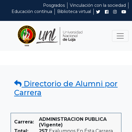
Posgrados
Vinculación con la sociedad
Educación contínua
Biblioteca virtual
Directorio de Alumni por
Carrera
ADMINISTRACION PUBLICA
Carrera:
(Vigente)
Total:
257
Exalumnos En Ésta Carrera