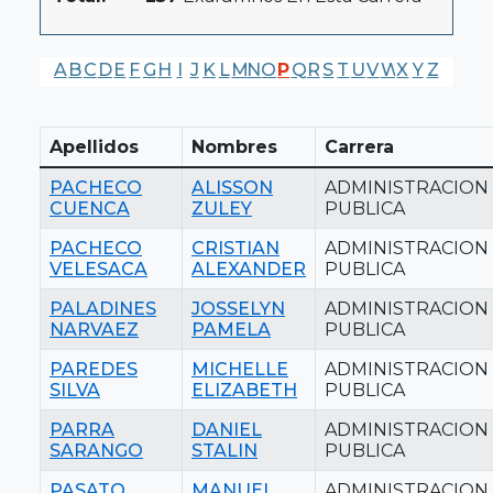
A
B
C
D
E
F
G
H
I
J
K
L
M
N
O
P
Q
R
S
T
U
V
W
X
Y
Z
Apellidos
Nombres
Carrera
PACHECO
ALISSON
ADMINISTRACION
CUENCA
ZULEY
PUBLICA
PACHECO
CRISTIAN
ADMINISTRACION
VELESACA
ALEXANDER
PUBLICA
PALADINES
JOSSELYN
ADMINISTRACION
NARVAEZ
PAMELA
PUBLICA
PAREDES
MICHELLE
ADMINISTRACION
SILVA
ELIZABETH
PUBLICA
PARRA
DANIEL
ADMINISTRACION
SARANGO
STALIN
PUBLICA
PASATO
MANUEL
ADMINISTRACION