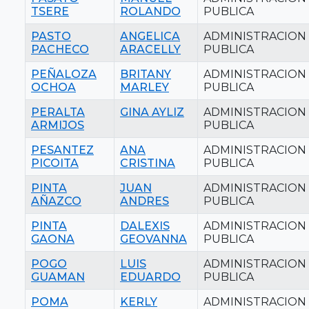
TSERE
ROLANDO
PUBLICA
PASTO
ANGELICA
ADMINISTRACION
PACHECO
ARACELLY
PUBLICA
PEÑALOZA
BRITANY
ADMINISTRACION
OCHOA
MARLEY
PUBLICA
PERALTA
GINA AYLIZ
ADMINISTRACION
ARMIJOS
PUBLICA
PESANTEZ
ANA
ADMINISTRACION
PICOITA
CRISTINA
PUBLICA
PINTA
JUAN
ADMINISTRACION
AÑAZCO
ANDRES
PUBLICA
PINTA
DALEXIS
ADMINISTRACION
GAONA
GEOVANNA
PUBLICA
POGO
LUIS
ADMINISTRACION
GUAMAN
EDUARDO
PUBLICA
POMA
KERLY
ADMINISTRACION