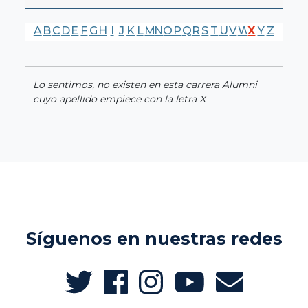
A
B
C
D
E
F
G
H
I
J
K
L
M
N
O
P
Q
R
S
T
U
V
W
X
Y
Z
Lo sentimos, no existen en esta carrera Alumni
cuyo apellido empiece con la letra X
Síguenos en nuestras redes