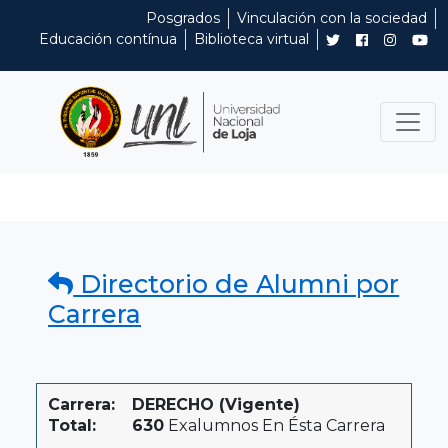
Posgrados
Vinculación con la sociedad
Educación contínua
Biblioteca virtual
Directorio de Alumni por
Carrera
Carrera:
DERECHO (Vigente)
Total:
630
Exalumnos En Ésta Carrera