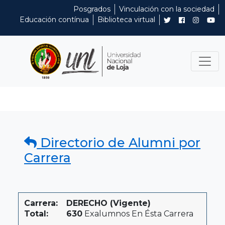
Posgrados
Vinculación con la sociedad
Educación contínua
Biblioteca virtual
Directorio de Alumni por
Carrera
Carrera:
DERECHO (Vigente)
Total:
630
Exalumnos En Ésta Carrera