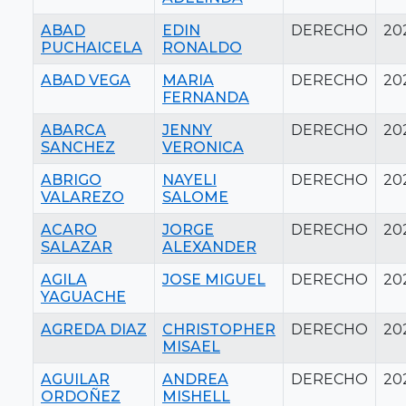
ABAD
EDIN
DERECHO
20
PUCHAICELA
RONALDO
ABAD VEGA
MARIA
DERECHO
20
FERNANDA
ABARCA
JENNY
DERECHO
20
SANCHEZ
VERONICA
ABRIGO
NAYELI
DERECHO
20
VALAREZO
SALOME
ACARO
JORGE
DERECHO
20
SALAZAR
ALEXANDER
AGILA
JOSE MIGUEL
DERECHO
20
YAGUACHE
AGREDA DIAZ
CHRISTOPHER
DERECHO
20
MISAEL
AGUILAR
ANDREA
DERECHO
20
ORDOÑEZ
MISHELL