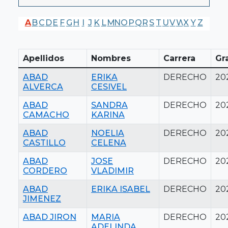
A
B
C
D
E
F
G
H
I
J
K
L
M
N
O
P
Q
R
S
T
U
V
W
X
Y
Z
Apellidos
Nombres
Carrera
Gr
ABAD
ERIKA
DERECHO
20
ALVERCA
CESIVEL
ABAD
SANDRA
DERECHO
20
CAMACHO
KARINA
ABAD
NOELIA
DERECHO
20
CASTILLO
CELENA
ABAD
JOSE
DERECHO
20
CORDERO
VLADIMIR
ABAD
ERIKA ISABEL
DERECHO
20
JIMENEZ
ABAD JIRON
MARIA
DERECHO
20
ADELINDA