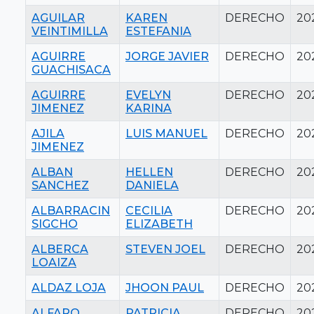
AGUILAR
KAREN
DERECHO
20
VEINTIMILLA
ESTEFANIA
AGUIRRE
JORGE JAVIER
DERECHO
20
GUACHISACA
AGUIRRE
EVELYN
DERECHO
20
JIMENEZ
KARINA
AJILA
LUIS MANUEL
DERECHO
20
JIMENEZ
ALBAN
HELLEN
DERECHO
20
SANCHEZ
DANIELA
ALBARRACIN
CECILIA
DERECHO
20
SIGCHO
ELIZABETH
ALBERCA
STEVEN JOEL
DERECHO
20
LOAIZA
ALDAZ LOJA
JHOON PAUL
DERECHO
20
ALFARO
PATRICIA
DERECHO
20