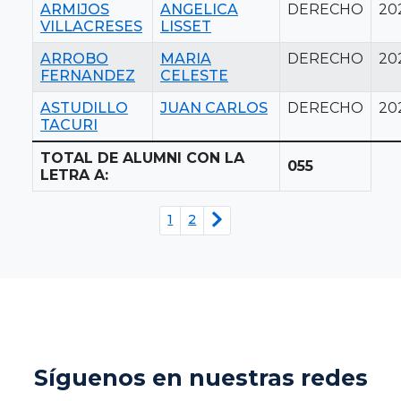
ARMIJOS
ANGELICA
DERECHO
20
VILLACRESES
LISSET
ARROBO
MARIA
DERECHO
20
FERNANDEZ
CELESTE
ASTUDILLO
JUAN CARLOS
DERECHO
20
TACURI
TOTAL DE ALUMNI CON LA
055
LETRA A:
1
2
Síguenos en nuestras redes