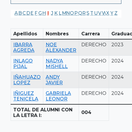
A
B
C
D
E
F
G
H
I
J
K
L
M
N
O
P
Q
R
S
T
U
V
W
X
Y
Z
Apellidos
Nombres
Carrera
Graduac
IBARRA
NOE
DERECHO
2023
AGREDA
ALEXANDER
INLAGO
NADYA
DERECHO
2024
PIJAL
MISHELL
IÑAHUAZO
ANDY
DERECHO
2024
LOPEZ
JAVIER
IÑIGUEZ
GABRIELA
DERECHO
2024
TENICELA
LEONOR
TOTAL DE ALUMNI CON
004
LA LETRA I: