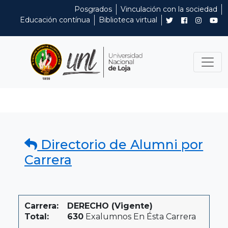
Posgrados
Vinculación con la sociedad
Educación contínua
Biblioteca virtual
Directorio de Alumni por
Carrera
Carrera:
DERECHO (Vigente)
Total:
630
Exalumnos En Ésta Carrera