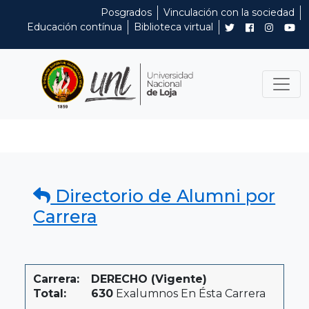
Posgrados
Vinculación con la sociedad
Educación contínua
Biblioteca virtual
Directorio de Alumni por
Carrera
Carrera:
DERECHO (Vigente)
Total:
630
Exalumnos En Ésta Carrera