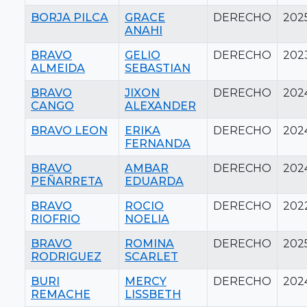
BORJA PILCA
GRACE
DERECHO
202
ANAHI
BRAVO
GELIO
DERECHO
202
ALMEIDA
SEBASTIAN
BRAVO
JIXON
DERECHO
202
CANGO
ALEXANDER
BRAVO LEON
ERIKA
DERECHO
202
FERNANDA
BRAVO
AMBAR
DERECHO
202
PEÑARRETA
EDUARDA
BRAVO
ROCIO
DERECHO
202
RIOFRIO
NOELIA
BRAVO
ROMINA
DERECHO
202
RODRIGUEZ
SCARLET
BURI
MERCY
DERECHO
202
REMACHE
LISSBETH