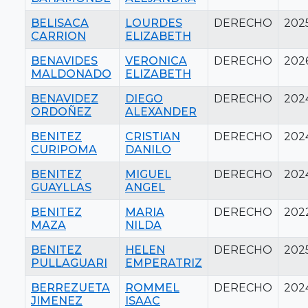
BELISACA
LOURDES
DERECHO
202
CARRION
ELIZABETH
BENAVIDES
VERONICA
DERECHO
202
MALDONADO
ELIZABETH
BENAVIDEZ
DIEGO
DERECHO
202
ORDOÑEZ
ALEXANDER
BENITEZ
CRISTIAN
DERECHO
202
CURIPOMA
DANILO
BENITEZ
MIGUEL
DERECHO
202
GUAYLLAS
ANGEL
BENITEZ
MARIA
DERECHO
202
MAZA
NILDA
BENITEZ
HELEN
DERECHO
202
PULLAGUARI
EMPERATRIZ
BERREZUETA
ROMMEL
DERECHO
202
JIMENEZ
ISAAC