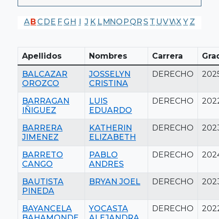
A
B
C
D
E
F
G
H
I
J
K
L
M
N
O
P
Q
R
S
T
U
V
W
X
Y
Z
Apellidos
Nombres
Carrera
Gra
BALCAZAR
JOSSELYN
DERECHO
202
OROZCO
CRISTINA
BARRAGAN
LUIS
DERECHO
202
IÑIGUEZ
EDUARDO
BARRERA
KATHERIN
DERECHO
202
JIMENEZ
ELIZABETH
BARRETO
PABLO
DERECHO
202
CANGO
ANDRES
BAUTISTA
BRYAN JOEL
DERECHO
202
PINEDA
BAYANCELA
YOCASTA
DERECHO
202
BAHAMONDE
ALEJANDRA