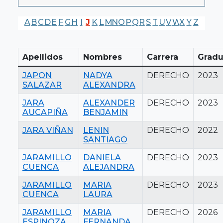
A
B
C
D
E
F
G
H
I
J
K
L
M
N
O
P
Q
R
S
T
U
V
W
X
Y
Z
Apellidos
Nombres
Carrera
Gradu
JAPON
NADYA
DERECHO
2023
SALAZAR
ALEXANDRA
JARA
ALEXANDER
DERECHO
2023
AUCAPIÑA
BENJAMIN
JARA VIÑAN
LENIN
DERECHO
2022
SANTIAGO
JARAMILLO
DANIELA
DERECHO
2023
CUENCA
ALEJANDRA
JARAMILLO
MARIA
DERECHO
2023
CUENCA
LAURA
JARAMILLO
MARIA
DERECHO
2026
ESPINOZA
FERNANDA