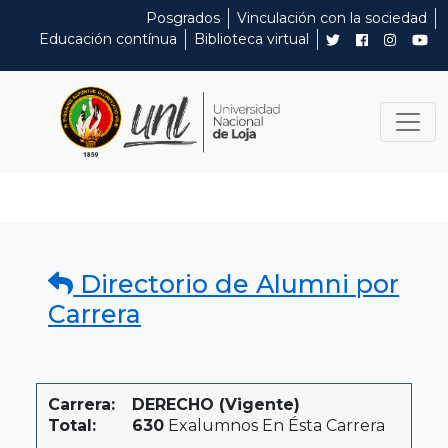
Posgrados
Vinculación con la sociedad
Educación contínua
Biblioteca virtual
Directorio de Alumni por
Carrera
Carrera:
DERECHO (Vigente)
Total:
630
Exalumnos En Ésta Carrera