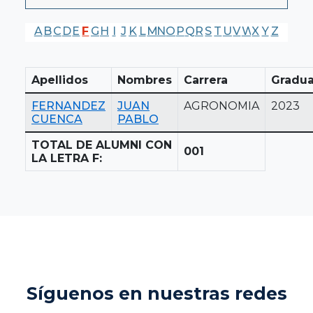
A
B
C
D
E
F
G
H
I
J
K
L
M
N
O
P
Q
R
S
T
U
V
W
X
Y
Z
Apellidos
Nombres
Carrera
Gradua
FERNANDEZ
JUAN
AGRONOMIA
2023
CUENCA
PABLO
TOTAL DE ALUMNI CON
001
LA LETRA F:
Síguenos en nuestras redes