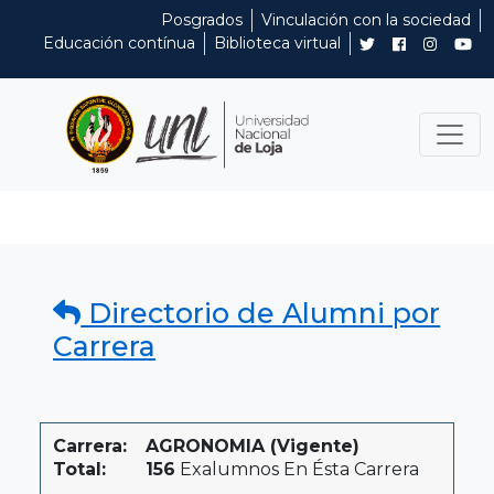
Posgrados
Vinculación con la sociedad
Educación contínua
Biblioteca virtual
Directorio de Alumni por
Carrera
Carrera:
AGRONOMIA (Vigente)
Total:
156
Exalumnos En Ésta Carrera