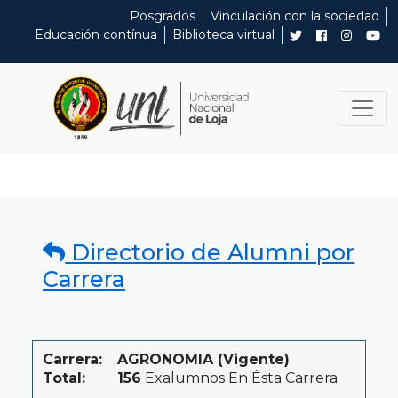
Posgrados
Vinculación con la sociedad
Educación contínua
Biblioteca virtual
Directorio de Alumni por
Carrera
Carrera:
AGRONOMIA (Vigente)
Total:
156
Exalumnos En Ésta Carrera