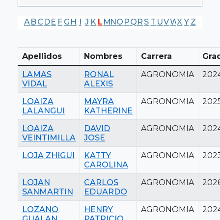
A
B
C
D
E
F
G
H
I
J
K
L
M
N
O
P
Q
R
S
T
U
V
W
X
Y
Z
Apellidos
Nombres
Carrera
Gra
LAMAS
RONAL
AGRONOMIA
202
VIDAL
ALEXIS
LOAIZA
MAYRA
AGRONOMIA
202
LALANGUI
KATHERINE
LOAIZA
DAVID
AGRONOMIA
202
VEINTIMILLA
JOSE
LOJA ZHIGUI
KATTY
AGRONOMIA
202
CAROLINA
LOJAN
CARLOS
AGRONOMIA
202
SANMARTIN
EDUARDO
LOZANO
HENRY
AGRONOMIA
202
GUALAN
PATRICIO