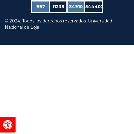
997
11238
34910
544403
© 2024. Todos los derechos reservados. Universidad
Nacional de Loja