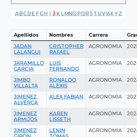
A
B
C
D
E
F
G
H
I
J
K
L
M
N
O
P
Q
R
S
T
U
V
W
X
Y
Z
Apellidos
Nombres
Carrera
Gra
JADAN
CRISTOPHER
AGRONOMIA
202
LALANGUI
RAFAEL
JARAMILLO
LUIS
AGRONOMIA
202
GARCIA
FERNANDO
JIMBO
RONALDO
AGRONOMIA
202
VILLALTA
ALEXIS
JIMENEZ
ALEX FABIAN
AGRONOMIA
202
ALVERCA
JIMENEZ
KAREN
AGRONOMIA
202
ARMIJOS
LISSETH
JIMENEZ
LENIN
AGRONOMIA
202
GIRON
TOMAS