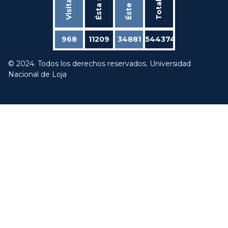
Éste mes
Total
968
11209
34881
544374
© 2024. Todos los derechos reservados. Universidad
Nacional de Loja