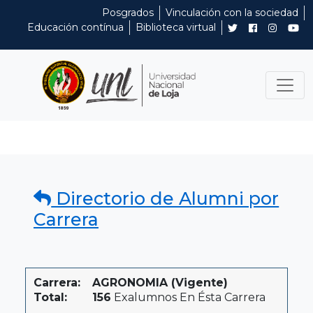
Posgrados
Vinculación con la sociedad
Educación contínua
Biblioteca virtual
Directorio de Alumni por
Carrera
Carrera:
AGRONOMIA (Vigente)
Total:
156
Exalumnos En Ésta Carrera