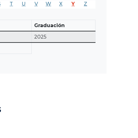
S
T
U
V
W
X
Y
Z
Graduación
2025
s