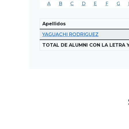
A
B
C
D
E
F
G
Apellidos
YAGUACHI RODRIGUEZ
TOTAL DE ALUMNI CON LA LETRA Y