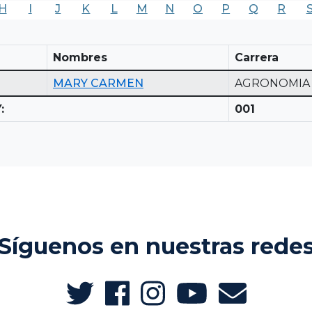
H
I
J
K
L
M
N
O
P
Q
R
Nombres
Carrera
MARY CARMEN
AGRONOMIA
:
001
Síguenos en nuestras rede