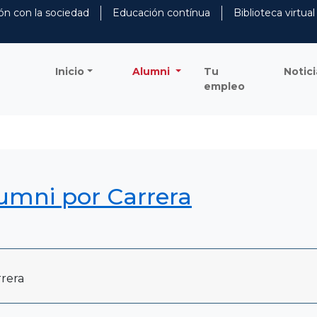
ón con la sociedad
Educación contínua
Biblioteca virtual
Inicio
Alumni
Tu
Notici
empleo
lumni por Carrera
rera