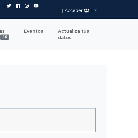
[ Acceder
]
as
Eventos
Actualiza tus
datos
46