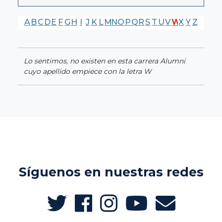
A
B
C
D
E
F
G
H
I
J
K
L
M
N
O
P
Q
R
S
T
U
V
W
X
Y
Z
Lo sentimos, no existen en esta carrera Alumni
cuyo apellido empiece con la letra W
Síguenos en nuestras redes