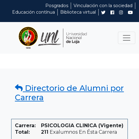
Posgrados
Vinculación con la sociedad
Educación contínua
Biblioteca virtual
Directorio de Alumni por
Carrera
Carrera:
PSICOLOGIA CLINICA (Vigente)
Total:
211
Exalumnos En Ésta Carrera