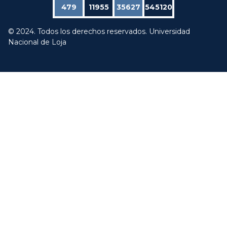
479
11955
35627
545120
© 2024. Todos los derechos reservados. Universidad
Nacional de Loja