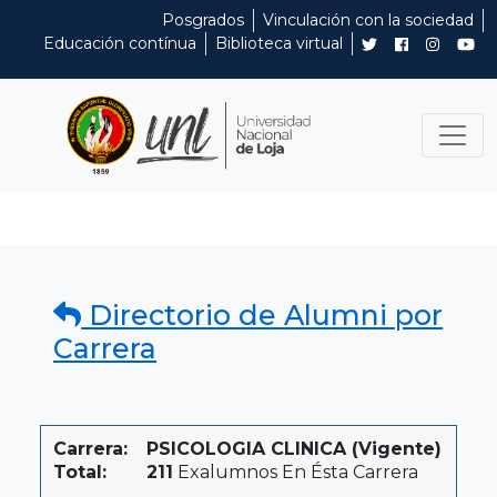
Posgrados
Vinculación con la sociedad
Educación contínua
Biblioteca virtual
Directorio de Alumni por
Carrera
Carrera:
PSICOLOGIA CLINICA (Vigente)
Total:
211
Exalumnos En Ésta Carrera