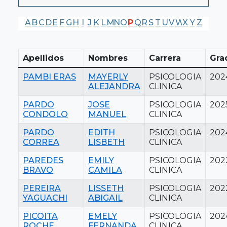
A
B
C
D
E
F
G
H
I
J
K
L
M
N
O
P
Q
R
S
T
U
V
W
X
Y
Z
Apellidos
Nombres
Carrera
Gra
PAMBI ERAS
MAYERLY
PSICOLOGIA
202
ALEJANDRA
CLINICA
PARDO
JOSE
PSICOLOGIA
202
CONDOLO
MANUEL
CLINICA
PARDO
EDITH
PSICOLOGIA
202
CORREA
LISBETH
CLINICA
PAREDES
EMILY
PSICOLOGIA
202
BRAVO
CAMILA
CLINICA
PEREIRA
LISSETH
PSICOLOGIA
202
YAGUACHI
ABIGAIL
CLINICA
PICOITA
EMELY
PSICOLOGIA
202
ROCHE
FERNANDA
CLINICA