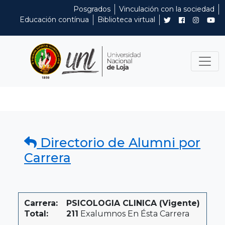
Posgrados
Vinculación con la sociedad
Educación contínua
Biblioteca virtual
Directorio de Alumni por
Carrera
Carrera:
PSICOLOGIA CLINICA (Vigente)
Total:
211
Exalumnos En Ésta Carrera