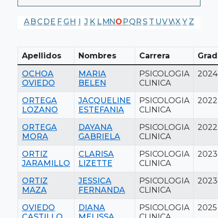
A
B
C
D
E
F
G
H
I
J
K
L
M
N
O
P
Q
R
S
T
U
V
W
X
Y
Z
Apellidos
Nombres
Carrera
Grad
OCHOA
MARIA
PSICOLOGIA
2024
OVIEDO
BELEN
CLINICA
ORTEGA
JACQUELINE
PSICOLOGIA
2022
LOZANO
ESTEFANIA
CLINICA
ORTEGA
DAYANA
PSICOLOGIA
2022
MORA
GABRIELA
CLINICA
ORTIZ
CLARISA
PSICOLOGIA
2023
JARAMILLO
LIZETTE
CLINICA
ORTIZ
JESSICA
PSICOLOGIA
2023
MAZA
FERNANDA
CLINICA
OVIEDO
DIANA
PSICOLOGIA
2025
CASTILLO
MELISSA
CLINICA