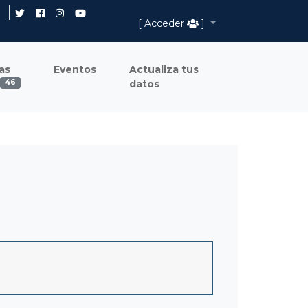
[ Acceder
]
as
Eventos
Actualiza tus
datos
46