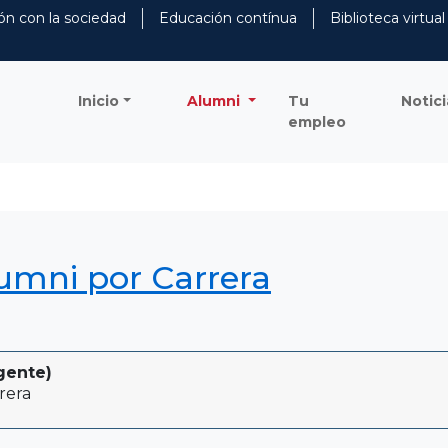
ón con la sociedad
Educación contínua
Biblioteca virtual
Inicio
Alumni
Tu
Notici
empleo
lumni por Carrera
gente)
rera