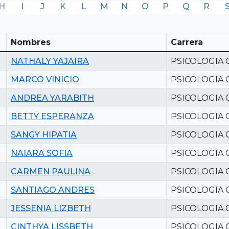
H
I
J
K
L
M
N
O
P
Q
R
Nombres
Carrera
NATHALY YAJAIRA
PSICOLOGIA 
MARCO VINICIO
PSICOLOGIA 
ANDREA YARABITH
PSICOLOGIA 
BETTY ESPERANZA
PSICOLOGIA 
SANGY HIPATIA
PSICOLOGIA 
NAIARA SOFIA
PSICOLOGIA 
CARMEN PAULINA
PSICOLOGIA 
SANTIAGO ANDRES
PSICOLOGIA 
JESSENIA LIZBETH
PSICOLOGIA 
CINTHYA LISSBETH
PSICOLOGIA 