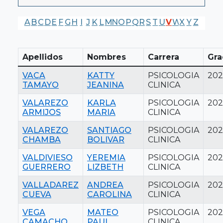
A
B
C
D
E
F
G
H
I
J
K
L
M
N
O
P
Q
R
S
T
U
V
W
X
Y
Z
Apellidos
Nombres
Carrera
Gra
VACA
KATTY
PSICOLOGIA
202
TAMAYO
JEANINA
CLINICA
VALAREZO
KARLA
PSICOLOGIA
202
ARMIJOS
MARIA
CLINICA
VALAREZO
SANTIAGO
PSICOLOGIA
202
CHAMBA
BOLIVAR
CLINICA
VALDIVIESO
YEREMIA
PSICOLOGIA
202
GUERRERO
LIZBETH
CLINICA
VALLADAREZ
ANDREA
PSICOLOGIA
202
CUEVA
CAROLINA
CLINICA
VEGA
MATEO
PSICOLOGIA
202
CAMACHO
PAUL
CLINICA