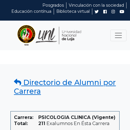
Posgrados
Vinculación con la sociedad
Educación contínua
Biblioteca virtual
Directorio de Alumni por
Carrera
Carrera:
PSICOLOGIA CLINICA (Vigente)
Total:
211
Exalumnos En Ésta Carrera