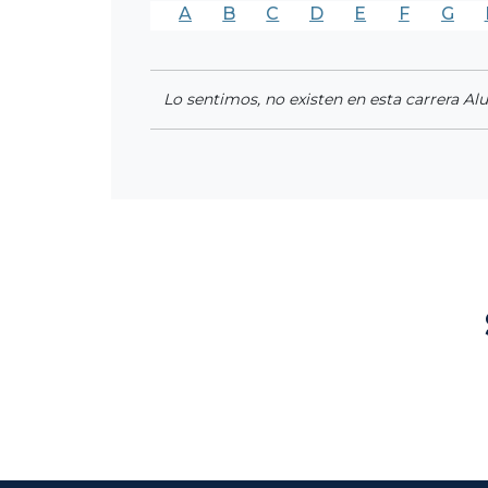
A
B
C
D
E
F
G
Lo sentimos, no existen en esta carrera Al