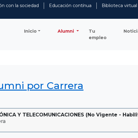
ón con la sociedad
Educación contínua
Biblioteca virtual
Inicio
Alumni
Tu
Notici
empleo
lumni por Carrera
ICA Y TELECOMUNICACIONES (No Vigente - Habilita
era