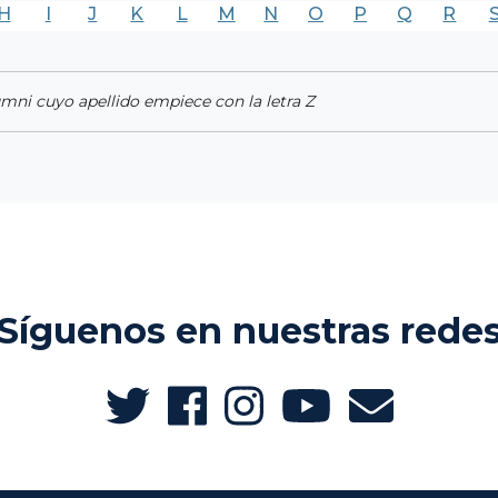
H
I
J
K
L
M
N
O
P
Q
R
umni cuyo apellido empiece con la letra Z
Síguenos en nuestras rede