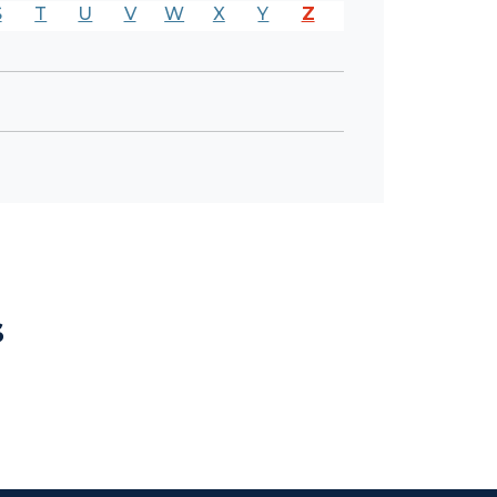
S
T
U
V
W
X
Y
Z
s