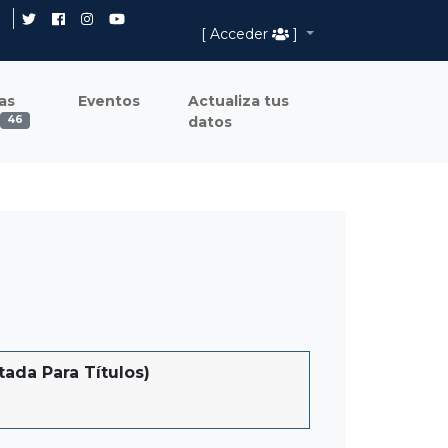
[ Acceder
]
as
Eventos
Actualiza tus
datos
46
da Para Títulos)