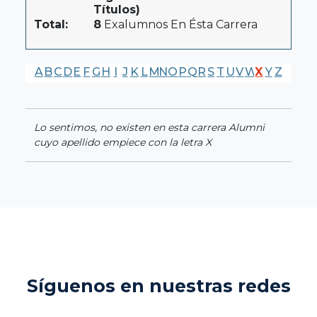
Títulos)
Total:
8
Exalumnos En Ésta Carrera
A
B
C
D
E
F
G
H
I
J
K
L
M
N
O
P
Q
R
S
T
U
V
W
X
Y
Z
Lo sentimos, no existen en esta carrera Alumni
cuyo apellido empiece con la letra X
Síguenos en nuestras redes