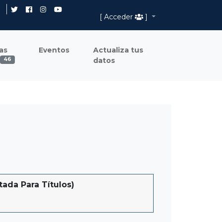
[ Acceder
]
as
Eventos
Actualiza tus
datos
46
da Para Títulos)