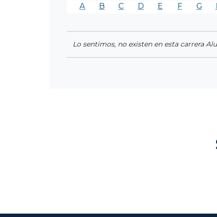
A
B
C
D
E
F
G
Lo sentimos, no existen en esta carrera Al