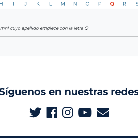
H
I
J
K
L
M
N
O
P
Q
R
umni cuyo apellido empiece con la letra Q
Síguenos en nuestras rede