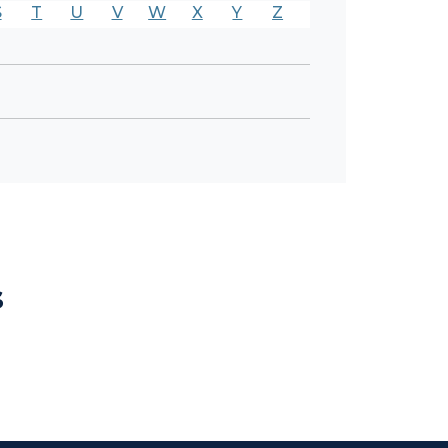
S
T
U
V
W
X
Y
Z
s