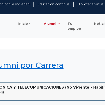
ón con la sociedad
Educación contínua
Biblioteca virtual
Inicio
Alumni
Tu
Notici
empleo
lumni por Carrera
ICA Y TELECOMUNICACIONES (No Vigente - Habilita
era