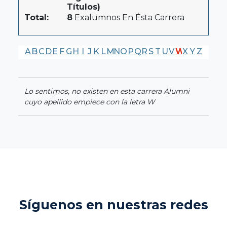
Títulos)
Total:
8
Exalumnos En Ésta Carrera
A
B
C
D
E
F
G
H
I
J
K
L
M
N
O
P
Q
R
S
T
U
V
W
X
Y
Z
Lo sentimos, no existen en esta carrera Alumni
cuyo apellido empiece con la letra W
Síguenos en nuestras redes