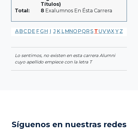
Títulos)
Total:
8
Exalumnos En Ésta Carrera
A
B
C
D
E
F
G
H
I
J
K
L
M
N
O
P
Q
R
S
T
U
V
W
X
Y
Z
Lo sentimos, no existen en esta carrera Alumni
cuyo apellido empiece con la letra T
Síguenos en nuestras redes