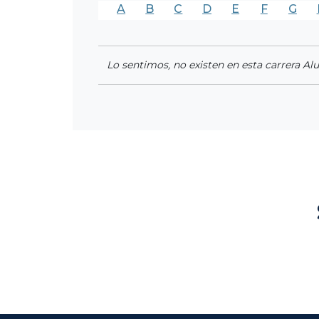
A
B
C
D
E
F
G
Lo sentimos, no existen en esta carrera Al