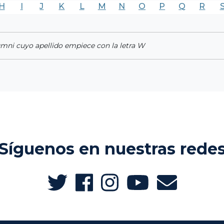
H
I
J
K
L
M
N
O
P
Q
R
umni cuyo apellido empiece con la letra W
Síguenos en nuestras rede