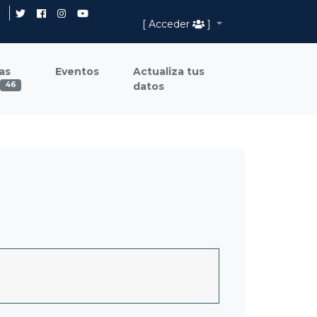
[ Acceder
]
as
Eventos
Actualiza tus
datos
46