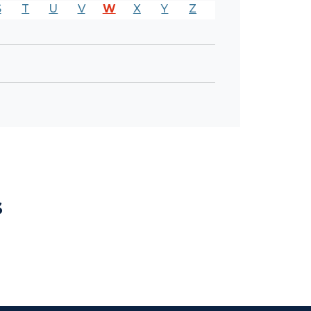
S
T
U
V
W
X
Y
Z
s