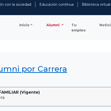
ón con la sociedad
Educación contínua
Biblioteca virtual
Inicio
Alumni
Tu
Notici
empleo
lumni por Carrera
AMILIAR (Vigente)
era