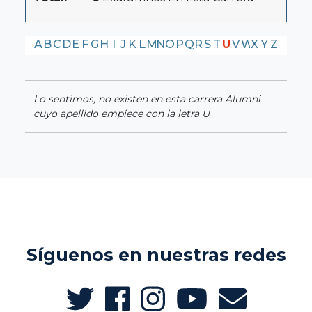
A
B
C
D
E
F
G
H
I
J
K
L
M
N
O
P
Q
R
S
T
U
V
W
X
Y
Z
Lo sentimos, no existen en esta carrera Alumni
cuyo apellido empiece con la letra U
Síguenos en nuestras redes