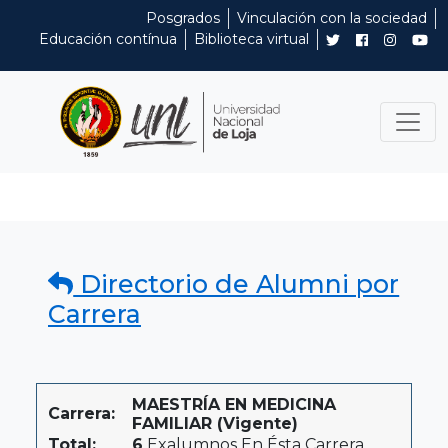
Posgrados
Vinculación con la sociedad
Educación contínua
Biblioteca virtual
Directorio de Alumni por
Carrera
MAESTRÍA EN MEDICINA
Carrera:
FAMILIAR (Vigente)
Total:
6
Exalumnos En Ésta Carrera