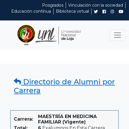
Posgrados
Vinculación con la sociedad
Educación contínua
Biblioteca virtual
Directorio de Alumni por
Carrera
MAESTRÍA EN MEDICINA
Carrera:
FAMILIAR (Vigente)
Total:
6
Exalumnos En Ésta Carrera