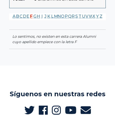
A
B
C
D
E
F
G
H
I
J
K
L
M
N
O
P
Q
R
S
T
U
V
W
X
Y
Z
Lo sentimos, no existen en esta carrera Alumni
cuyo apellido empiece con la letra F
Síguenos en nuestras redes