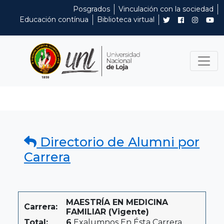
Posgrados
Vinculación con la sociedad
Educación contínua
Biblioteca virtual
Directorio de Alumni por
Carrera
MAESTRÍA EN MEDICINA
Carrera:
FAMILIAR (Vigente)
Total:
6
Exalumnos En Ésta Carrera