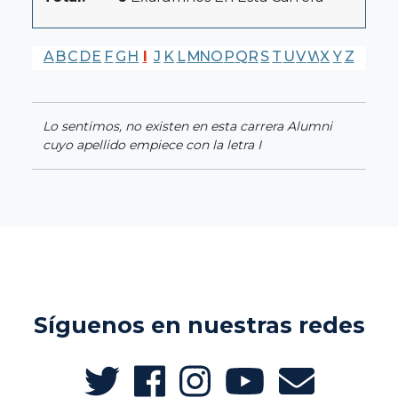
A
B
C
D
E
F
G
H
I
J
K
L
M
N
O
P
Q
R
S
T
U
V
W
X
Y
Z
Lo sentimos, no existen en esta carrera Alumni
cuyo apellido empiece con la letra I
Síguenos en nuestras redes